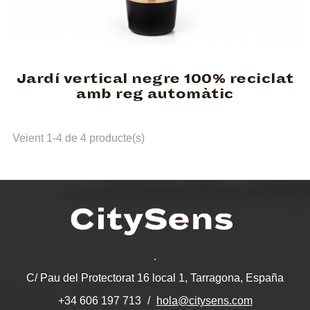
Jardí vertical negre 100% reciclat
amb reg automàtic
Veient 1-4 de 4 producte(s)
.
C/ Pau del Protectorat 16 local 1, Tarragona, España
hola@citysens.com
+34 606 197 713