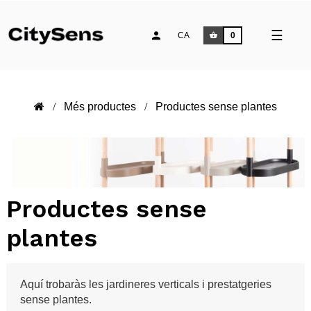
Comm
☰
CA
0
la
naveg
Més productes
Productes sense plantes
Productes sense
plantes
Aquí trobaràs les jardineres verticals i prestatgeries
sense plantes.