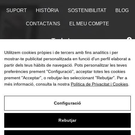
SUPORT
HISTÒRIA
SOSTENIBILITAT
BLOG
CONTACTA'NS
EL MEU COMPTE
Troba'ns
Utilitzem cookies pròpies i de tercers amb fins analítics i per
mostrar-te publicitat personalitzada en funció d'un perfil elaborat a
partir dels teus hàbits de navegació. Pots personalitzar les teves
preferències prement "Configuració", acceptar totes les cookies
Comm
☰
CA
0
la
prement "Acceptar", o rebutjar-les seleccionant "Rebutjar". Per a
naveg
més informació, consulta la nostra
Política de Privacitat i Cookies
.
Configuració
Avís Legal
Rebutjar
Política de Privacitat i Cookies
Condicions de compra