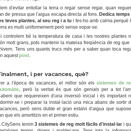
em d'evitar entollar la terra o regar sense regar, quan regu
an de pressa que l'aigua escapa directa al fons.
Dedica temps
es teves plantes, al seu reg i a tu
i fes-ho amb calma perquè 
erra es mulli uniformement però sense xopar-se.
i controlem bé la temperatura de casa i les nostres plantes 
ón molt grans, pots mantenir la mateixa freqüència de reg que
'hivern. Tens uns quants trucs més per a saber quan toca reg
n aquest
post
.
Finalment, i per vacances, què?
er a l'època de vacances, el millor són els
sistemes de r
utomàtic
, però la veritat és que són genials per a tot l'an
abem que requereixen d'una inversió inicial i és important 
dormir-se i preparar la instal·lació una mica abans de sortir 
acances, però sens dubte el gran estalvi d'aigua que supos
an que els amortitzis en el primer estiu.
 CitySens tenim
3 sistemes de reg molt fàcils d'instal·lar
i q
'estalvien temps, diners i maldecaps. Tens tota la informac