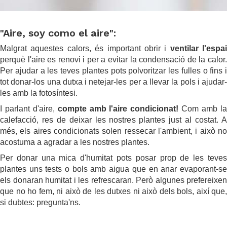
.
"Aire, soy como el aire":
Malgrat aquestes calors, és important obrir i
ventilar l'espai
perquè l'aire es renovi i per a evitar la condensació de la calor.
Per ajudar a les teves plantes pots polvoritzar les fulles o fins i
tot donar-los una dutxa i netejar-les per a llevar la pols i ajudar-
les amb la fotosíntesi.
I parlant d'aire,
compte amb l'aire condicionat!
Com amb l
calefacció, res de deixar les nostres plantes just al costat. A
més, els aires condicionats solen ressecar l'ambient, i això no
acostuma a agradar a les nostres plantes.
Per donar una mica d'humitat pots posar prop de les teves
plantes uns tests o bols amb aigua que en anar evaporant-se
els donaran humitat i les refrescaran. Però algunes prefereixen
que no ho fem, ni això de les dutxes ni això dels bols, així que,
si dubtes: pregunta'ns.
.