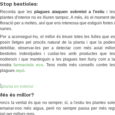
Stop bestioles:
Recorda que les
plagues ataquen sobretot a l'estiu
i le
plantes d'interior no es lliuren tampoc. A més, és el moment de
floració per a moltes, així que ens interessa que estiguin fortes i
sanes.
Per a aconseguir-ho, el millor és treure totes les fulles que es
posin lletges pel procés natural de la planta i que la poden
debilitar, observar-les per a detectar com més aviat millor
bestioles indesitjades i cuidar-les amb productes que les
nodreixin i que mantinguin a les plagues ben lluny com a la
nostra
farmaciola eco
. Tens molts més consells contre les
plagues
aquí
.
.
.
Més és millor?
oncs la veritat és que no sempre; sí, a l'estiu les plantes sol
emanar-nos més aigua, però no sempre passa per més reg
inó per millors regs.