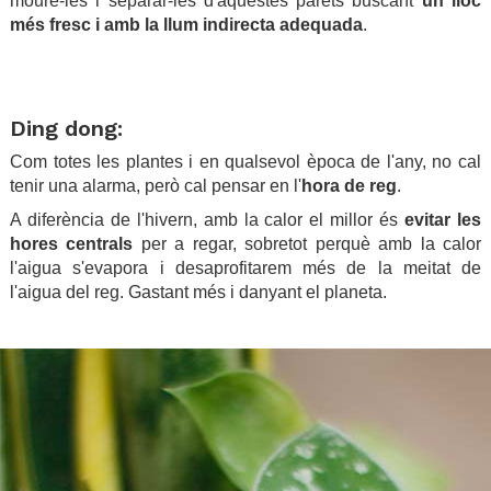
moure-les i separar-les d'aquestes parets buscant
un lloc
més fresc i amb la llum indirecta adequada
.
.
.
Ding dong:
Com totes les plantes i en qualsevol època de l'any, no cal
tenir una alarma, però cal pensar en l'
hora de reg
.
A diferència de l'hivern, amb la calor el millor és
evitar les
hores centrals
per a regar, sobretot perquè amb la calor
l'aigua s'evapora i desaprofitarem més de la meitat de
l'aigua del reg. Gastant més i danyant el planeta.
.