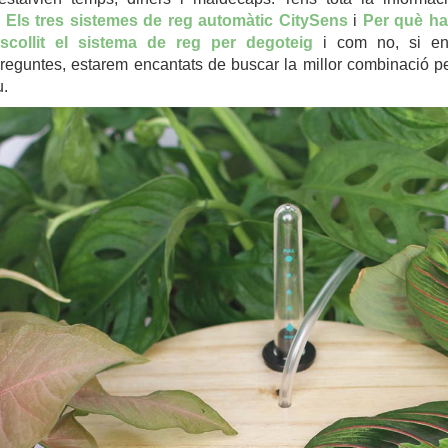
a
Els tres sistemes de reg automàtic CitySens
i
Per què h
scollit el sistema de reg per degoteig
i com no, si en
reguntes, estarem encantats de buscar la millor combinació p
u.