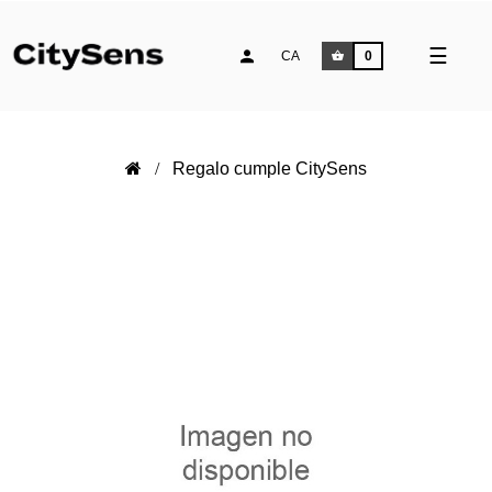
Comm
☰
CA
0
la
naveg
Regalo cumple CitySens