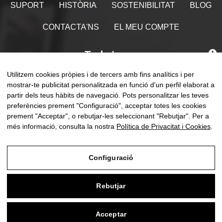
SUPORT
HISTÒRIA
SOSTENIBILITAT
BLOG
CONTACTA'NS
EL MEU COMPTE
Troba'ns
Utilitzem cookies pròpies i de tercers amb fins analítics i per
mostrar-te publicitat personalitzada en funció d'un perfil elaborat a
partir dels teus hàbits de navegació. Pots personalitzar les teves
preferències prement "Configuració", acceptar totes les cookies
Comm
☰
CA
0
la
prement "Acceptar", o rebutjar-les seleccionant "Rebutjar". Per a
naveg
més informació, consulta la nostra
Política de Privacitat i Cookies
.
Configuració
Avís Legal
Rebutjar
Política de Privacitat i Cookies
Condicions de compra
Acceptar
0