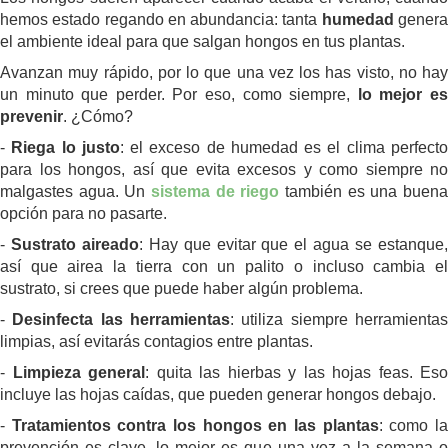
hemos estado regando en abundancia: tanta
humedad
gener
el ambiente ideal para que salgan hongos en tus plantas.
Avanzan muy rápido, por lo que una vez los has visto, no hay
un minuto que perder. Por eso, como siempre,
lo mejor e
prevenir
. ¿Cómo?
-
Riega lo justo
: el exceso de humedad es el clima perfect
para los hongos, así que evita excesos y como siempre no
malgastes agua. Un
sistema de riego
también es una buen
opción para no pasarte.
-
Sustrato aireado
: Hay que evitar que el agua se estanque
así que airea la tierra con un palito o incluso cambia el
sustrato, si crees que puede haber algún problema.
-
Desinfecta las herramientas
: utiliza siempre herramienta
limpias, así evitarás contagios entre plantas.
-
Limpieza general
: quita las hierbas y las hojas feas. Eso
incluye las hojas caídas, que pueden generar hongos debajo.
-
Tratamientos contra los hongos en las plantas
: como l
prevención es clave, lo mejor es que una vez a la semana o