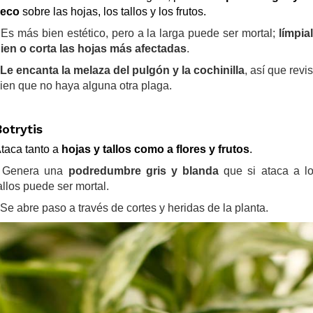
seco
sobre las hojas, los tallos y los frutos.
 Es más bien estético, pero a la larga puede ser mortal;
límpia
ien o corta las hojas más afectadas
.
Le encanta la melaza del pulgón y la cochinilla
, así que revi
ien que no haya alguna otra plaga.
otrytis
taca tanto a
hojas y tallos como a flores y frutos
.
 Genera una
podredumbre gris y blanda
que si ataca a l
allos puede ser mortal.
 Se abre paso a través de cortes y heridas de la planta.