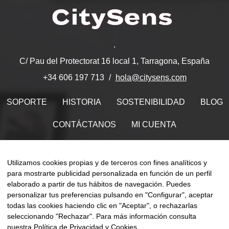
.
C/ Pau del Protectorat 16 local 1, Tarragona, España
hola@citysens.com
+34 606 197 713
SOPORTE
HISTORIA
SOSTENIBILIDAD
BLOG
CONTÁCTANOS
MI CUENTA
Encuéntranos en
Utilizamos cookies propias y de terceros con fines analíticos y
para mostrarte publicidad personalizada en función de un perfil
elaborado a partir de tus hábitos de navegación. Puedes
personalizar tus preferencias pulsando en "Configurar", aceptar
todas las cookies haciendo clic en "Aceptar", o rechazarlas
Naveg
☰
ES
0
de
seleccionando "Rechazar". Para más información consulta
palan
nuestra
Política de Privacidad y Cookies
.