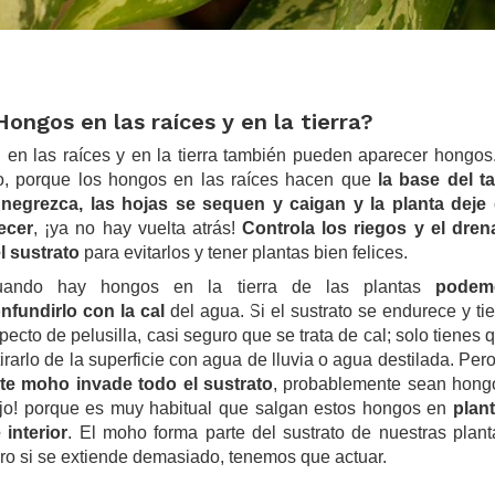
Hongos en las raíces y en la tierra?
, en las raíces y en la tierra también pueden aparecer hongos
o, porque los hongos en las raíces hacen que
la base del ta
negrezca, las hojas se sequen y caigan y la planta deje
ecer
, ¡ya no hay vuelta atrás!
Controla los riegos y el dren
l sustrato
para evitarlos y tener plantas bien felices.
uando hay hongos en la tierra de las plantas
podem
nfundirlo con la cal
del agua. Si el sustrato se endurece y ti
pecto de pelusilla, casi seguro que se trata de cal; solo tienes 
tirarlo de la superficie con agua de lluvia o agua destilada. Per
te moho invade todo el sustrato
, probablemente sean hong
jo! porque es muy habitual que salgan estos hongos en
plan
 interior
. El moho forma parte del sustrato de nuestras plant
ro si se extiende demasiado, tenemos que actuar.