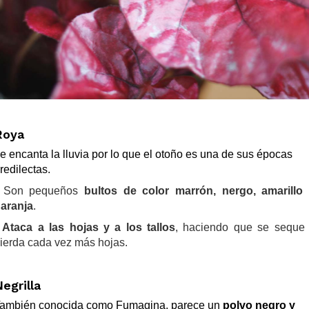
Roya
e encanta la lluvia por lo que el otoño es una de sus épocas
redilectas.
 Son pequeños
bultos de color marrón, nergo, amarillo
aranja
.
-
Ataca a las hojas y a los tallos
, haciendo que se seque
ierda cada vez más hojas.
egrilla
ambién conocida como Fumagina, parece un
polvo negro y