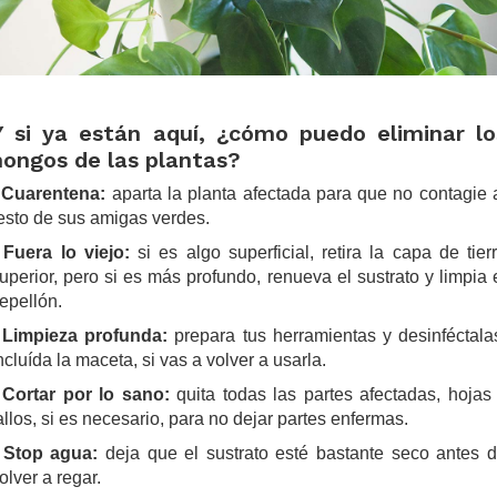
Y si ya están aquí, ¿cómo puedo eliminar lo
hongos de las plantas?
-
Cuarentena:
aparta la planta afectada para que no contagie 
esto de sus amigas verdes.
-
Fuera lo viejo:
si es algo superficial, retira la capa de tier
uperior, pero si es más profundo, renueva el sustrato y limpia 
epellón.
-
Limpieza profunda:
prepara tus herramientas y desinféctala
ncluída la maceta, si vas a volver a usarla.
-
Cortar por lo sano:
quita todas las partes afectadas, hojas
allos, si es necesario, para no dejar partes enfermas.
-
Stop agua:
deja que el sustrato esté bastante seco antes 
olver a regar.