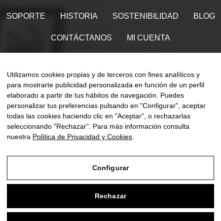
SOPORTE
HISTORIA
SOSTENIBILIDAD
BLOG
CONTÁCTANOS
MI CUENTA
Encuéntranos en
Utilizamos cookies propias y de terceros con fines analíticos y
para mostrarte publicidad personalizada en función de un perfil
elaborado a partir de tus hábitos de navegación. Puedes
personalizar tus preferencias pulsando en "Configurar", aceptar
todas las cookies haciendo clic en "Aceptar", o rechazarlas
Naveg
☰
ES
0
de
seleccionando "Rechazar". Para más información consulta
palan
nuestra
Política de Privacidad y Cookies
.
Configurar
Aviso Legal
Rechazar
Política de Privacidad y Cookies
Condiciones de compra