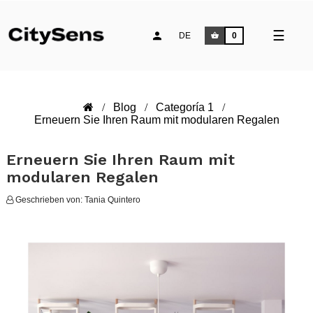
Umsch
☰
DE
0
der
Naviga
Blog
Categoría 1
Erneuern Sie Ihren Raum mit modularen Regalen
Erneuern Sie Ihren Raum mit
modularen Regalen
Geschrieben von:
Tania Quintero