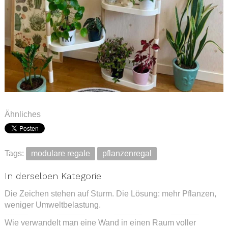
.
Ähnliches
Tags:
modulare regale
pflanzenregal
In derselben Kategorie
Die Zeichen stehen auf Sturm. Die Lösung: mehr Pflanzen,
weniger Umweltbelastung.
Wie verwandelt man eine Wand in einen Raum voller