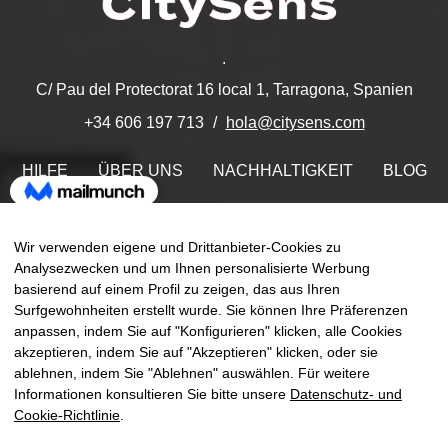
.
C/ Pau del Protectorat 16 local 1, Tarragona, Spanien
hola@citysens.com
+34 606 197 713
HILFE
ÜBER UNS
NACHHALTIGKEIT
BLOG
KONTAKT
MEIN ACCOUNT
Wir verwenden eigene und Drittanbieter-Cookies zu
Finden Sie uns auf
Analysezwecken und um Ihnen personalisierte Werbung
basierend auf einem Profil zu zeigen, das aus Ihren
Surfgewohnheiten erstellt wurde. Sie können Ihre Präferenzen
anpassen, indem Sie auf "Konfigurieren" klicken, alle Cookies
akzeptieren, indem Sie auf "Akzeptieren" klicken, oder sie
ablehnen, indem Sie "Ablehnen" auswählen. Für weitere
Umsch
☰
DE
0
der
Informationen konsultieren Sie bitte unsere
Datenschutz- und
Naviga
Cookie-Richtlinie
.