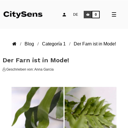
Umsch
☰
DE
0
der
Naviga
Blog
Categoría 1
Der Farn ist in Mode!
Der Farn ist in Mode!
Geschrieben von:
Anna Garcia