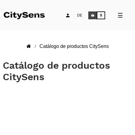
Umsch
☰
DE
0
der
Naviga
Catálogo de productos CitySens
Catálogo de productos
CitySens
.