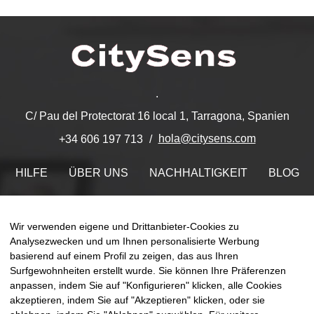
.
C/ Pau del Protectorat 16 local 1, Tarragona, Spanien
hola@citysens.com
+34 606 197 713
HILFE
ÜBER UNS
NACHHALTIGKEIT
BLOG
KONTAKT
MEIN ACCOUNT
Wir verwenden eigene und Drittanbieter-Cookies zu
Finden Sie uns auf
Analysezwecken und um Ihnen personalisierte Werbung
basierend auf einem Profil zu zeigen, das aus Ihren
Surfgewohnheiten erstellt wurde. Sie können Ihre Präferenzen
anpassen, indem Sie auf "Konfigurieren" klicken, alle Cookies
akzeptieren, indem Sie auf "Akzeptieren" klicken, oder sie