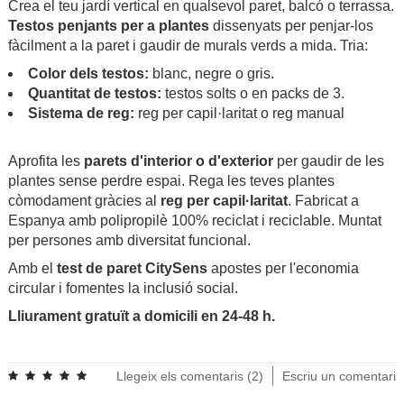
Crea el teu jardí vertical en qualsevol paret, balcó o terrassa.
Testos penjants per a plantes
dissenyats per penjar-los
fàcilment a la paret i gaudir de murals verds a mida. Tria:
Color dels testos:
blanc, negre o gris.
Quantitat de testos:
testos solts o en packs de 3.
Sistema de reg:
reg per capil·laritat o reg manual
.
Aprofita les
parets d'interior o d'exterior
per gaudir de les
plantes sense perdre espai. Rega les teves plantes
còmodament gràcies al
reg per capil·laritat
. Fabricat a
Espanya amb polipropilè 100% reciclat i reciclable. Muntat
per persones amb diversitat funcional.
Amb el
test de paret CitySens
apostes per l'economia
circular i fomentes la inclusió social.
Lliurament gratuït a domicili en 24-48 h.
.
Llegeix els comentaris (
2
)
Escriu un comentari