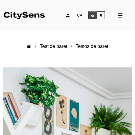
Comm
☰
CA
0
la
naveg
Test de paret
Testos de paret