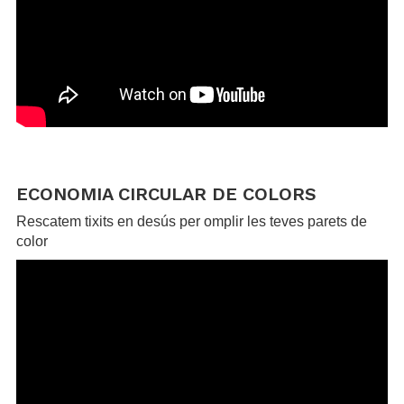
.
.
ECONOMIA CIRCULAR DE COLORS
Rescatem tixits en desús per omplir les teves parets de
color