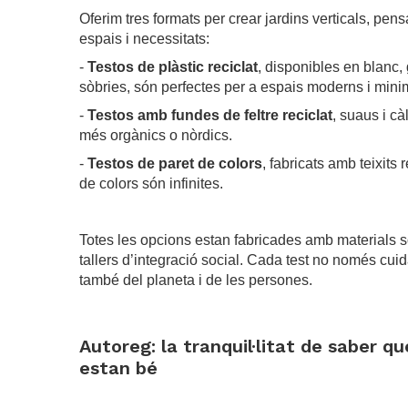
Oferim tres formats per crear jardins verticals, pens
espais i necessitats:
-
Testos de plàstic reciclat
, disponibles en blanc, 
sòbries, són perfectes per a espais moderns i minim
-
Testos amb fundes de feltre reciclat
, suaus i cà
més orgànics o nòrdics.
-
Testos de paret de colors
, fabricats amb teixit
de colors són infinites.
.
Totes les opcions estan fabricades amb materials 
tallers d’integració social. Cada test no només cuid
també del planeta i de les persones.
.
Autoreg: la tranquil·litat de saber q
estan bé
.