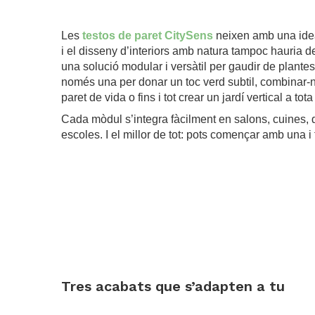
.
Les
testos de paret CitySens
neixen amb una idea 
i el disseny d’interiors amb natura tampoc hauria d
una solució modular i versàtil per gaudir de plantes
només una per donar un toc verd subtil, combinar-n
paret de vida o fins i tot crear un jardí vertical a tot
Cada mòdul s’integra fàcilment en salons, cuines, 
escoles. I el millor de tot: pots començar amb una i 
.
.
Tres acabats que s’adapten a tu
.