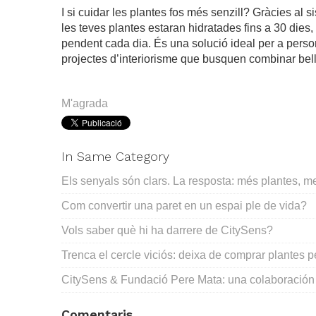
I si cuidar les plantes fos més senzill? Gràcies al 
les teves plantes estaran hidratades fins a 30 dies,
pendent cada dia. És una solució ideal per a pers
projectes d’interiorisme que busquen combinar belle
.
M'agrada
In Same Category
Els senyals són clars. La resposta: més plantes, 
Com convertir una paret en un espai ple de vida?
Vols saber què hi ha darrere de CitySens?
Trenca el cercle viciós: deixa de comprar plantes p
CitySens & Fundació Pere Mata: una colaboración 
Comentaris