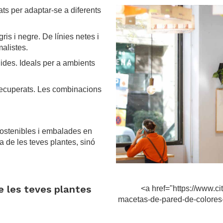
ats per adaptar-se a diferents
gris i negre. De línies netes i
alistes.
lides. Ideals per a ambients
s recuperats. Les combinacions
sostenibles i embalades en
a de les teves plantes, sinó
.
ue les teves plantes
<a href="https://www.c
macetas-de-pared-de-colores-