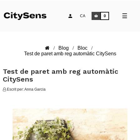
Comm
☰
CA
0
la
naveg
Blog
Bloc
Test de paret amb reg automàtic CitySens
Test de paret amb reg automàtic
CitySens
Escrit per:
Anna Garcia