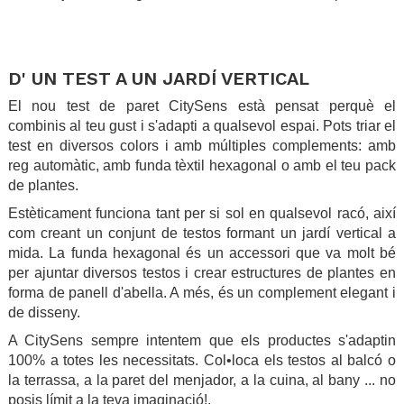
.
.
D' UN TEST A UN JARDÍ VERTICAL
El nou test de paret CitySens està pensat perquè el
combinis al teu gust i s'adapti a qualsevol espai. Pots triar el
test en diversos colors i amb múltiples complements: amb
reg automàtic, amb funda tèxtil hexagonal o amb el teu pack
de plantes.
Estèticament funciona tant per si sol en qualsevol racó, així
com creant un conjunt de testos formant un jardí vertical a
mida. La funda hexagonal és un accessori que va molt bé
per ajuntar diversos testos i crear estructures de plantes en
forma de panell d'abella. A més, és un complement elegant i
de disseny.
A CitySens sempre intentem que els productes s'adaptin
100% a totes les necessitats. Col•loca els testos al balcó o
la terrassa, a la paret del menjador, a la cuina, al bany ... no
posis límit a la teva imaginació!.