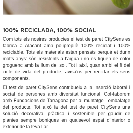
.
100% RECICLADA, 100% SOCIAL
Com tots els nostres productes el test de paret CitySens es
fabrica a Alacant amb polipropilè 100% reciclat i 100%
reciclable. Tots els materials estan pensats perquè et durin
molts anys: són resistents a l'aigua i no es fiquen de color
groguenc amb la llum del sol. Tot i així, quan arribi el fi del
cicle de vida del producte, avisa'ns per reciclar els seus
components.
El test de paret CitySens contribueix a la inserció laboral i
social de persones amb diversitat funcional. Col•laborem
amb Fundacions de Tarragona per al muntatge i embalatge
del producte. Tot això fa del test de paret CitySens una
solució decorativa, pràctica i sostenible per gaudir de
plantes sempre boniques en qualsevol espai d'interior o
exterior de la teva llar.