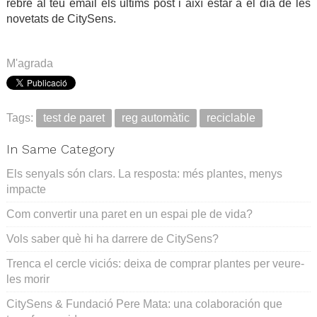
rebre al teu email els últims post i així estar a el dia de les
novetats de CitySens.
.
M'agrada
Tags:
test de paret
reg automàtic
reciclable
In Same Category
Els senyals són clars. La resposta: més plantes, menys
impacte
Com convertir una paret en un espai ple de vida?
Vols saber què hi ha darrere de CitySens?
Trenca el cercle viciós: deixa de comprar plantes per veure-
les morir
CitySens & Fundació Pere Mata: una colaboración que