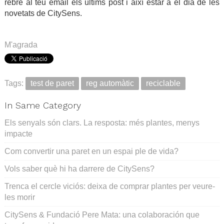
rebre al teu email els últims post i així estar a el dia de les
novetats de CitySens.
.
M'agrada
Tags:
test de paret
reg automàtic
reciclable
In Same Category
Els senyals són clars. La resposta: més plantes, menys
impacte
Com convertir una paret en un espai ple de vida?
Vols saber què hi ha darrere de CitySens?
Trenca el cercle viciós: deixa de comprar plantes per veure-
les morir
CitySens & Fundació Pere Mata: una colaboración que