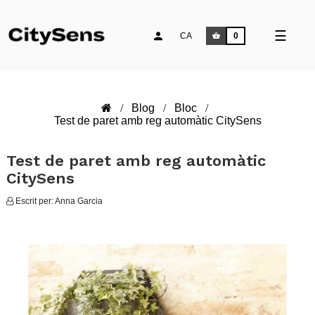
Comm
☰
CA
0
la
naveg
Blog
Bloc
Test de paret amb reg automàtic CitySens
Test de paret amb reg automàtic
CitySens
Escrit per:
Anna Garcia