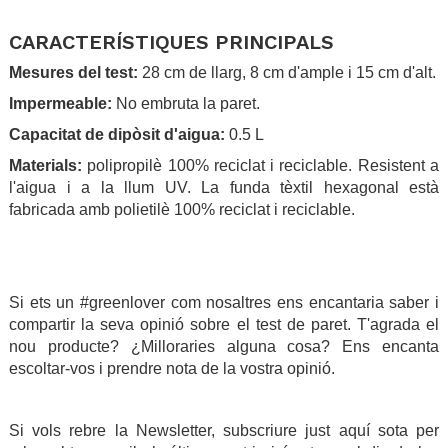
.
CARACTERÍSTIQUES PRINCIPALS
Mesures del test:
28 cm de llarg, 8 cm d'ample i 15 cm d'alt.
Impermeable:
No embruta la paret.
Capacitat de dipòsit d'aigua:
0.5 L
Materials:
polipropilè 100% reciclat i reciclable. Resistent a
l'aigua i a la llum UV. La funda tèxtil hexagonal està
fabricada amb polietilè 100% reciclat i reciclable.
.
.
Si ets un #greenlover com nosaltres ens encantaria saber i
compartir la seva opinió sobre el test de paret. T'agrada el
nou producte? ¿Milloraries alguna cosa? Ens encanta
escoltar-vos i prendre nota de la vostra opinió.
.
Si vols rebre la Newsletter, subscriure just aquí sota per