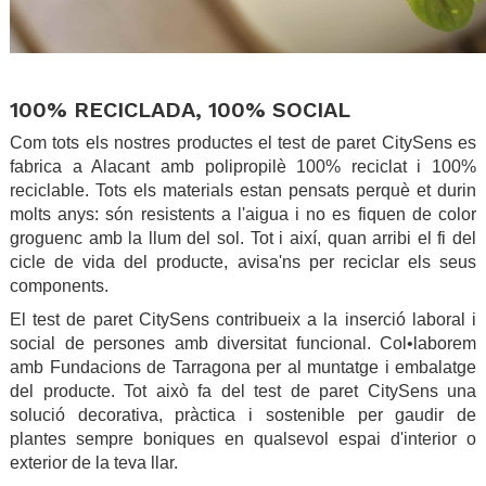
.
100% RECICLADA, 100% SOCIAL
Com tots els nostres productes el test de paret CitySens es
fabrica a Alacant amb polipropilè 100% reciclat i 100%
reciclable. Tots els materials estan pensats perquè et durin
molts anys: són resistents a l'aigua i no es fiquen de color
groguenc amb la llum del sol. Tot i així, quan arribi el fi del
cicle de vida del producte, avisa'ns per reciclar els seus
components.
El test de paret CitySens contribueix a la inserció laboral i
social de persones amb diversitat funcional. Col•laborem
amb Fundacions de Tarragona per al muntatge i embalatge
del producte. Tot això fa del test de paret CitySens una
solució decorativa, pràctica i sostenible per gaudir de
plantes sempre boniques en qualsevol espai d'interior o
exterior de la teva llar.