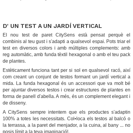
.
.
D' UN TEST A UN JARDÍ VERTICAL
El nou test de paret CitySens està pensat perquè el
combinis al teu gust i s'adapti a qualsevol espai. Pots triar el
test en diversos colors i amb múltiples complements: amb
reg automàtic, amb funda tèxtil hexagonal o amb el teu pack
de plantes.
Estèticament funciona tant per si sol en qualsevol racó, així
com creant un conjunt de testos formant un jardí vertical a
mida. La funda hexagonal és un accessori que va molt bé
per ajuntar diversos testos i crear estructures de plantes en
forma de panell d'abella. A més, és un complement elegant i
de disseny.
A CitySens sempre intentem que els productes s'adaptin
100% a totes les necessitats. Col•loca els testos al balcó o
la terrassa, a la paret del menjador, a la cuina, al bany ... no
posis límit a la teva imaginació!.