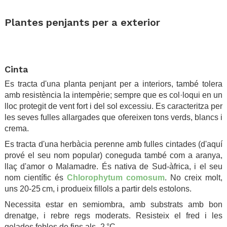
.
Plantes penjants per a exterior
.
.
Cinta
Es tracta d'una planta penjant per a interiors, també tolera
amb resistència la intempèrie; sempre que es col·loqui en un
lloc protegit de vent fort i del sol excessiu. Es caracteritza per
les seves fulles allargades que ofereixen tons verds, blancs i
crema.
Es tracta d'una herbàcia perenne amb fulles cintades (d'aquí
prové el seu nom popular) coneguda també com a aranya,
llaç d'amor o Malamadre. És nativa de Sud-àfrica, i el seu
nom científic és
Chlorophytum comosum
. No creix molt,
uns 20-25 cm, i produeix fillols a partir dels estolons.
Necessita estar en semiombra, amb substrats amb bon
drenatge, i rebre regs moderats. Resisteix el fred i les
gelades febles de fins als -2 °C.