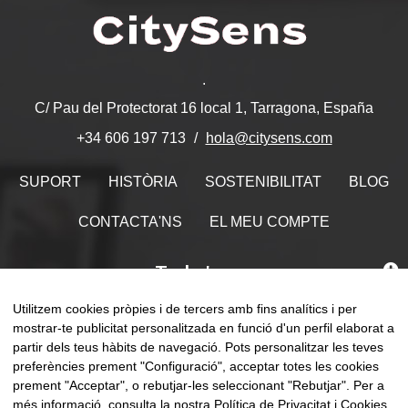
.
C/ Pau del Protectorat 16 local 1, Tarragona, España
hola@citysens.com
+34 606 197 713
SUPORT
HISTÒRIA
SOSTENIBILITAT
BLOG
CONTACTA'NS
EL MEU COMPTE
Troba'ns
Utilitzem cookies pròpies i de tercers amb fins analítics i per
mostrar-te publicitat personalitzada en funció d'un perfil elaborat a
partir dels teus hàbits de navegació. Pots personalitzar les teves
preferències prement "Configuració", acceptar totes les cookies
Comm
☰
CA
0
la
prement "Acceptar", o rebutjar-les seleccionant "Rebutjar". Per a
naveg
més informació, consulta la nostra
Política de Privacitat i Cookies
.