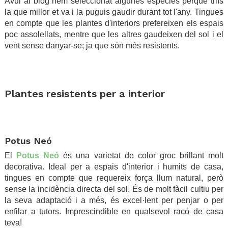
Avui al blog hem seleccionat algunes espècies perquè triïs
la que millor et va i la puguis gaudir durant tot l'any. Tingues
en compte que les plantes d'interiors prefereixen els espais
poc assolellats, mentre que les altres gaudeixen del sol i el
vent sense danyar-se; ja que són més resistents.
.
.
Plantes resistents per a interior
.
.
Potus Neó
El
Potus Neó
és una varietat de color groc brillant molt
decorativa. Ideal per a espais d'interior i humits de casa,
tingues en compte que requereix força llum natural, però
sense la incidència directa del sol. És de molt fàcil cultiu per
la seva adaptació i a més, és excel·lent per penjar o per
enfilar a tutors. Imprescindible en qualsevol racó de casa
teva!