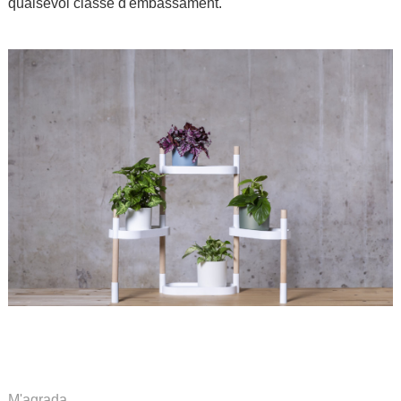
qualsevol classe d'embassament.
.
.
.
.
M'agrada