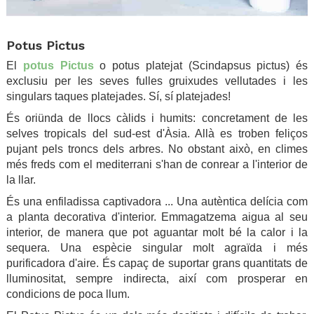
.
Potus Pictus
El
potus Pictus
o potus platejat (Scindapsus pictus) és
exclusiu per les seves fulles gruixudes vellutades i les
singulars taques platejades. Sí, sí platejades!
És oriünda de llocs càlids i humits: concretament de les
selves tropicals del sud-est d'Àsia. Allà es troben feliços
pujant pels troncs dels arbres. No obstant això, en climes
més freds com el mediterrani s'han de conrear a l'interior de
la llar.
És una enfiladissa captivadora ... Una autèntica delícia com
a planta decorativa d'interior. Emmagatzema aigua al seu
interior, de manera que pot aguantar molt bé la calor i la
sequera. Una espècie singular molt agraïda i més
purificadora d'aire. És capaç de suportar grans quantitats de
lluminositat, sempre indirecta, així com prosperar en
condicions de poca llum.