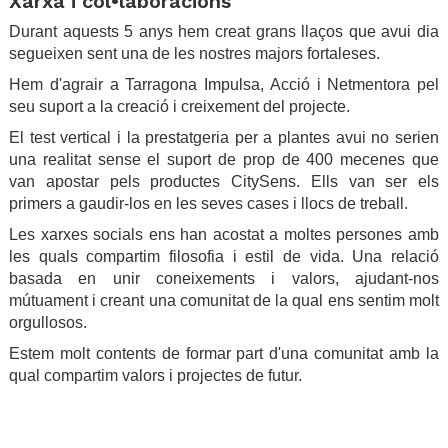
Xarxa i col•laboracions
Durant aquests 5 anys hem creat grans llaços que avui dia
segueixen sent una de les nostres majors fortaleses.
Hem d'agrair a Tarragona Impulsa, Acció i Netmentora pel
seu suport a la creació i creixement del projecte.
El test vertical i la prestatgeria per a plantes avui no serien
una realitat sense el suport de prop de 400 mecenes que
van apostar pels productes CitySens. Ells van ser els
primers a gaudir-los en les seves cases i llocs de treball.
Les xarxes socials ens han acostat a moltes persones amb
les quals compartim filosofia i estil de vida. Una relació
basada en unir coneixements i valors, ajudant-nos
mútuament i creant una comunitat de la qual ens sentim molt
orgullosos.
Estem molt contents de formar part d'una comunitat amb la
qual compartim valors i projectes de futur.
.
.