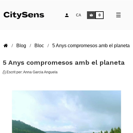
Comm
☰
CA
0
la
naveg
Blog
Bloc
5 Anys compromesos amb el planeta
5 Anys compromesos amb el planeta
Escrit per:
Anna Garcia Anguela