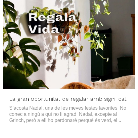
La gran oportunitat de regalar amb significat
S'acosta Nadal, una de les meves festes favorites. No
conec a ningú a qui no li agradi Nadal, excepte al
Grinch, però a ell ho perdonaré perquè és verd, el...