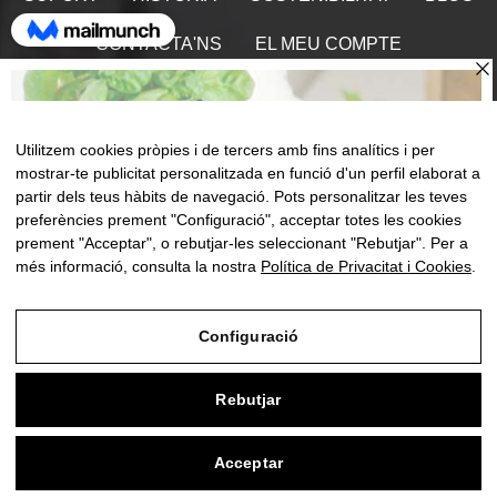
CONTACTA'NS
EL MEU COMPTE
Troba'ns
Utilitzem cookies pròpies i de tercers amb fins analítics i per
mostrar-te publicitat personalitzada en funció d'un perfil elaborat a
partir dels teus hàbits de navegació. Pots personalitzar les teves
Comm
preferències prement "Configuració", acceptar totes les cookies
☰
CA
0
la
prement "Acceptar", o rebutjar-les seleccionant "Rebutjar". Per a
naveg
més informació, consulta la nostra
Política de Privacitat i Cookies
.
Configuració
Avís Legal
Rebutjar
Política de Privacitat i Cookies
Condicions de compra
Acceptar
0
Configuració