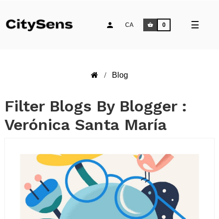
Comm
☰
CA
0
la
naveg
Blog
Filter Blogs By Blogger :
Verónica Santa María
LLEGEIX MÉS