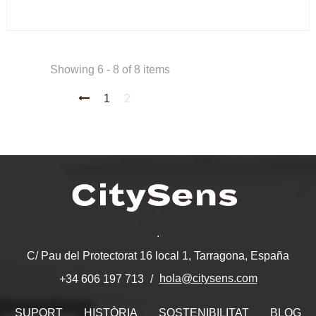
Showing 6 - 8 of 8 items
1
2
.
C/ Pau del Protectorat 16 local 1, Tarragona, España
hola@citysens.com
+34 606 197 713
SUPORT
HISTÒRIA
SOSTENIBILITAT
BLOG