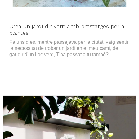
Crea un jardí d'hivern amb prestatges per a
plantes
Fa uns dies, mentre passejava per la ciutat, vaig sentir
la necessitat de trobar un jardí en el meu camí, de
gaudir d'un lloc verd, T'ha passat a tu també?...
LLEGEIX MÉS