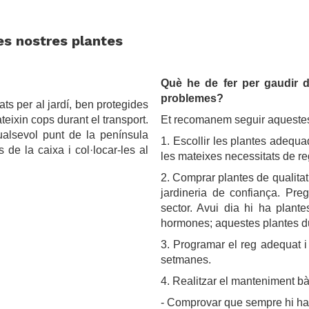
es nostres plantes
Què he de fer per gaudir d
problemes?
ts per al jardí, ben protegides
ateixin cops durant el transport.
Et recomanem seguir aquestes
alsevol punt de la península
1. Escollir les plantes adequa
 de la caixa i col·locar-les al
les mateixes necessitats de re
2. Comprar plantes de qualitat 
jardineria de confiança. Preg
sector. Avui dia hi ha plant
hormones; aquestes plantes d
3. Programar el reg adequat i 
setmanes.
4. Realitzar el manteniment bàs
- Comprovar que sempre hi hagi