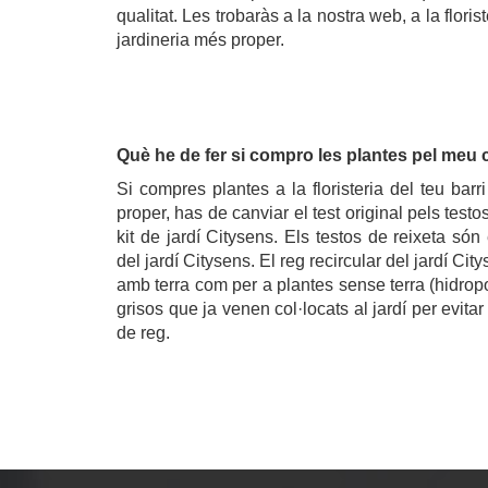
qualitat. Les trobaràs a la nostra web, a la florist
jardineria més proper.
.
Què he de fer si compro les plantes pel meu
Si compres plantes a la floristeria del teu barr
proper, has de canviar el test original pels testo
kit de jardí Citysens. Els testos de reixeta són 
del jardí Citysens. El reg recircular del jardí Cit
amb terra com per a plantes sense terra (hidropon
grisos que ja venen col·locats al jardí per evitar
de reg.