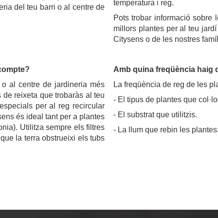
temperatura i reg.
eria del teu barri o al centre de
Pots trobar informació sobre l
millors plantes per al teu jard
Citysens o de les nostres famíl
 compte?
Amb quina freqüència haig d
i o al centre de jardineria més
La freqüència de reg de les p
s de reixeta que trobaràs al teu
- El tipus de plantes que col·lo
especials per al reg recircular
- El substrat que utilitzis.
ysens és ideal tant per a plantes
ia). Utilitza sempre els filtres
- La llum que rebin les plante
 que la terra obstrueixi els tubs