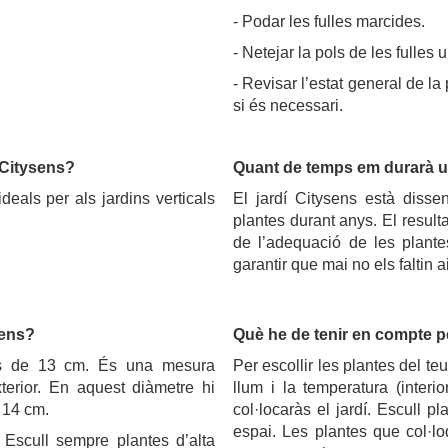
- Podar les fulles marcides.
- Netejar la pols de les fulles 
- Revisar l’estat general de la
si és necessari.
 Citysens?
Quant de temps em durarà un
eals per als jardins verticals
El jardí Citysens està diss
plantes durant anys. El resulta
de l’adequació de les plantes
garantir que mai no els faltin a
sens?
Què he de tenir en compte pe
 és de 13 cm. És una mesura
Per escollir les plantes del te
xterior. En aquest diàmetre hi
llum i la temperatura (interi
 14 cm.
col·locaràs el jardí. Escull 
espai. Les plantes que col·lo
. Escull sempre plantes d’alta