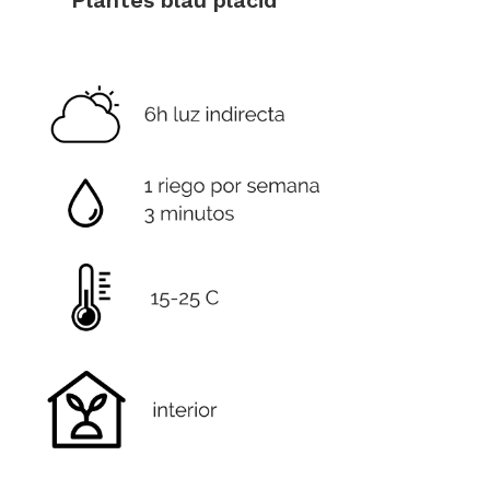
Plantes blau plàcid