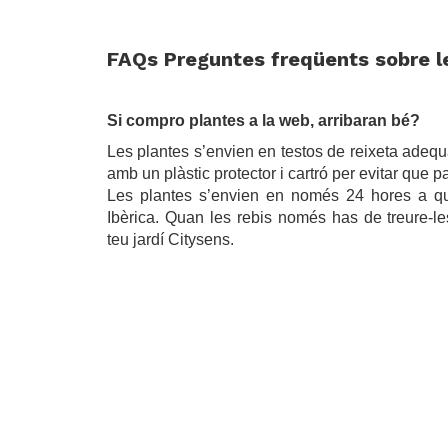
FAQs Preguntes freqüents sobre l
.
Si compro plantes a la web, arribaran bé?
Les plantes s’envien en testos de reixeta adequa
amb un plàstic protector i cartró per evitar que p
Les plantes s’envien en només 24 hores a qu
Ibèrica. Quan les rebis només has de treure-les
teu jardí Citysens.