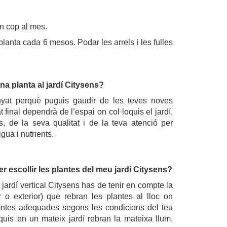
un cop al mes.
 planta cada 6 mesos. Podar les arrels i les fulles
a planta al jardí Citysens?
enyat perquè puguis gaudir de les teves noves
t final dependrà de l’espai on col·loquis el jardí,
, de la seva qualitat i de la teva atenció per
igua i nutrients.
r escollir les plantes del meu jardí Citysens?
u jardí vertical Citysens has de tenir en compte la
or o exterior) que rebran les plantes al lloc on
plantes adequades segons les condicions del teu
quis en un mateix jardí rebran la mateixa llum,