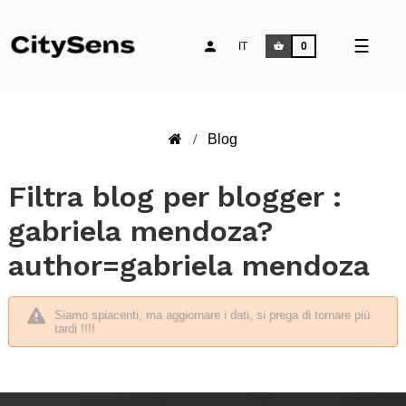
naviga
☰
IT
0
Toggle
Blog
Filtra blog per blogger :
gabriela mendoza?
author=gabriela mendoza
Siamo spiacenti, ma aggiornare i dati, si prega di tornare più
tardi !!!!