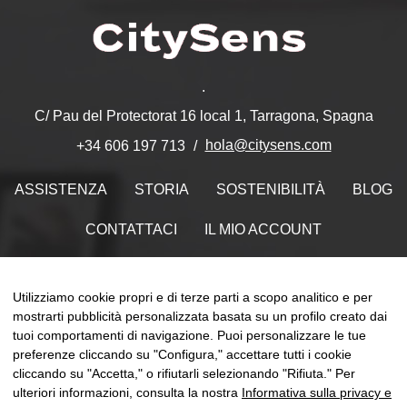
.
C/ Pau del Protectorat 16 local 1, Tarragona, Spagna
hola@citysens.com
+34 606 197 713
ASSISTENZA
STORIA
SOSTENIBILITÀ
BLOG
CONTATTACI
IL MIO ACCOUNT
Trovaci su
Utilizziamo cookie propri e di terze parti a scopo analitico e per
mostrarti pubblicità personalizzata basata su un profilo creato dai
tuoi comportamenti di navigazione. Puoi personalizzare le tue
preferenze cliccando su "Configura," accettare tutti i cookie
naviga
cliccando su "Accetta," o rifiutarli selezionando "Rifiuta." Per
☰
IT
0
Toggle
ulteriori informazioni, consulta la nostra
Informativa sulla privacy e