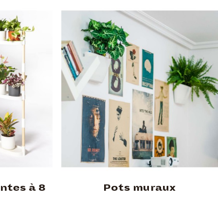
ntes à 8
Pots muraux