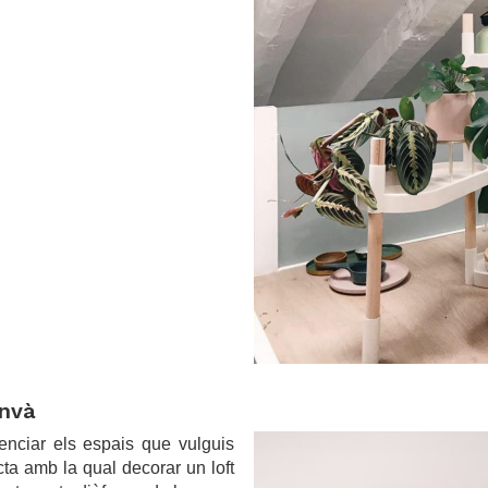
envà
.
renciar els espais que vulguis
cta amb la qual decorar un loft