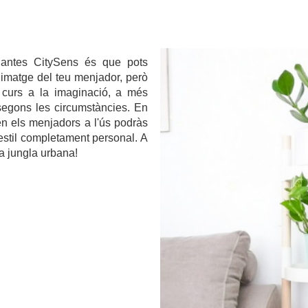
.
plantes CitySens és que pots
a imatge del teu menjador, però
 curs a la imaginació, a més
 segons les circumstàncies. En
xen els menjadors a l'ús podràs
n estil completament personal. A
a jungla urbana!