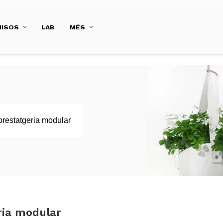
ISOS
LAB
MÉS
prestatgeria modular
ria modular