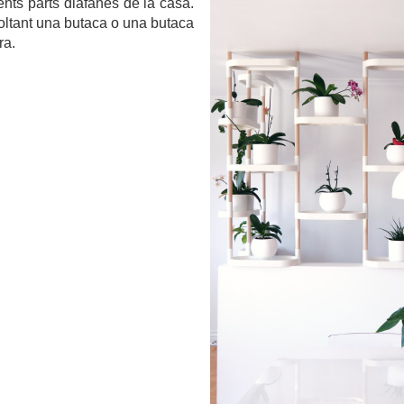
ents parts diàfanes de la casa.
voltant una butaca o una butaca
ra.