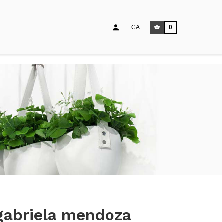
CA
0
gabriela mendoza