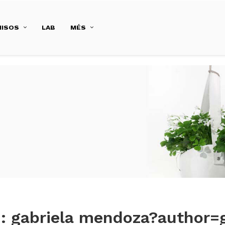
ISOS
LAB
MÉS
 :
gabriela mendoza?author=