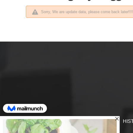
Sorry, We are update data, please come back later!!!!
SUPORT
HIS